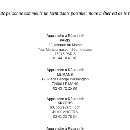
ute personne sommeille un formidable potentiel, notre métier est de le r
Apprendre à Réussir
®
PARIS
33, avenue du Maine
Tour Montparnasse -
26eme étage
75015 PARIS
01 44 10 41 87
Apprendre à Réussir®
LE MANS
12, Place George Washington
72000 LE MANS
02 43 72 25 88
Apprendre à Réussir®
ANGERS
63, boulevard Foch
49100 ANGERS
02 41 23 78 34
Apprendre à Réussir®